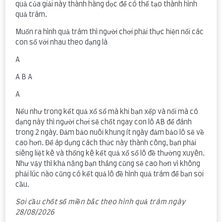
quả của giải này thành hàng dọc để có thể tạo thành hình
quả trám.
Muốn ra hình quả trám thì người chơi phải thực hiện nối các
con số với nhau theo dạng là
A
A B A
A
Nếu như trong kết quả xổ số mà khi bạn xếp và nối mà có
dạng này thì người chơi sẽ chốt ngay con lô AB để đánh
trong 2 ngày. Đảm bảo nuôi khung ít ngày đảm bảo lô sẽ về
cao hơn. Để áp dụng cách thức này thành công, bạn phải
siêng liệt kê và thống kê kết quả xổ số lô đề thường xuyên.
Như vậy thì khả năng bạn thắng cũng sẽ cao hơn vì không
phải lúc nào cũng có kết quả lô đề hình quả trám để bạn soi
cầu.
Soi cầu chốt số miền bắc theo hình quả trám ngày
28/08/2026