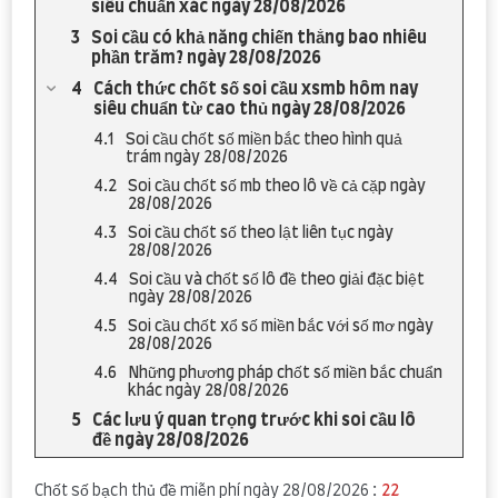
siêu chuẩn xác ngày 28/08/2026
Soi cầu có khả năng chiến thắng bao nhiêu
phần trăm? ngày 28/08/2026
Cách thức chốt số soi cầu xsmb hôm nay
siêu chuẩn từ cao thủ ngày 28/08/2026
Soi cầu chốt số miền bắc theo hình quả
trám ngày 28/08/2026
Soi cầu chốt số mb theo lô về cả cặp ngày
28/08/2026
Soi cầu chốt số theo lật liên tục ngày
28/08/2026
Soi cầu và chốt số lô đề theo giải đặc biệt
ngày 28/08/2026
Soi cầu chốt xổ số miền bắc với số mơ ngày
28/08/2026
Những phương pháp chốt số miền bắc chuẩn
khác ngày 28/08/2026
Các lưu ý quan trọng trước khi soi cầu lô
đề ngày 28/08/2026
Chốt số bạch thủ đề miễn phí ngày 28/08/2026 :
22