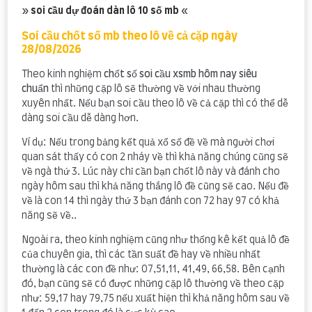
»
soi cầu dự đoán dàn lô 10 số mb
«
Soi cầu chốt số mb theo lô về cả cặp ngày
28/08/2026
Theo kinh nghiệm
chốt số soi cầu xsmb hôm nay siêu
chuẩn
thì những cặp lô sẽ thường về với nhau thường
xuyên nhất. Nếu bạn soi cầu theo lô về cả cặp thì có thể dễ
dàng soi cầu dễ dàng hơn.
Ví dụ: Nếu trong bảng kết quả xổ số đề về mà người chơi
quan sát thấy có con 2 nháy về thì khả năng chúng cũng sẽ
về ngà thứ 3. Lúc này chỉ cần bạn chốt lô này và đánh cho
ngày hôm sau thì khả năng thắng lô đề cũng sẽ cao. Nếu đề
về là con 14 thì ngày thứ 3 bạn đánh con 72 hay 97 có khả
năng sẽ về..
Ngoài ra, theo kinh nghiệm cũng như thống kê kết quả lô đề
của chuyên gia, thì các tần suất đề hay về nhiều nhất
thường là các con đề như: 07,51,11, 41,49, 66,58. Bên cạnh
đó, bạn cũng sẽ có được những cặp lô thường về theo cặp
như: 59,17 hay 79,75 nếu xuất hiện thì khả năng hôm sau về