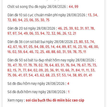
Chốt số song thủ đề ngày 28/08/2026 :
44, 99
Dàn đề 10 số cực chuẩn miễn phí ngày 28/08/2026 :
13, 34,
72, 80, 94, 23, 06, 35, 30, 75
Dàn đề 20 số ngày 28/08/2026 :
46, 25, 39, 92, 31, 97, 78,
97, 97, 34, 49, 06, 33, 94, 72, 32, 96, 26, 12, 21
Dàn đề 36 con số bất bại ngày 28/08/2026
23, 80, 53, 74,
42, 67, 16, 97, 05, 94, 08, 05, 14, 44, 89, 87, 16, 23, 16, 48, 00,
16, 02, 59, 64, 46, 72, 25, 48, 88, 60, 31, 59, 78, 75, 11
Dàn đề 50 số bất tử đẹp nhất hôm nay ngày 28/08/2026 :
70, 47, 70, 17, 79, 79, 02, 79, 64, 83, 51, 76, 94, 79, 67, 75, 73,
82, 15, 71, 77, 84, 02, 09, 20, 36, 91, 10, 66, 71, 84, 11, 11, 33,
75, 06, 41, 07, 54, 43, 62, 68, 23, 57, 53, 14, 38, 85, 01, 41
Số đề đầu hôm nay ngày 28/08/2026 :
4
Số đề đuôi hôm nay ngày 28/08/2026 :
1
Xem ngay :
soi cầu bạch thủ đề miền bắc cao cấp