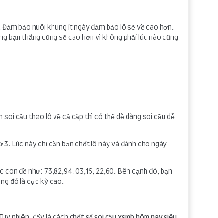
. Đảm bảo nuôi khung ít ngày đảm bảo lô sẽ về cao hơn.
ăng bạn thắng cũng sẽ cao hơn vì không phải lúc nào cũng
soi cầu theo lô về cả cặp thì có thể dễ dàng soi cầu dễ
ứ 3. Lúc này chỉ cần bạn chốt lô này và đánh cho ngày
ác con đề như: 73,82,94, 03,15, 22,60. Bên cạnh đó, bạn
ng đó là cực kỳ cao.
Tuy nhiên, đấy là cách
chốt số soi cầu xsmb hôm nay siêu