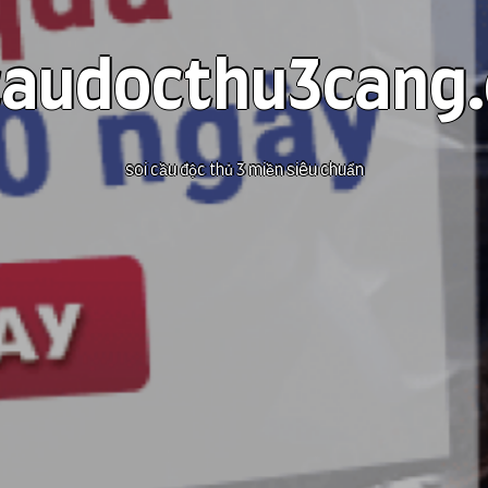
caudocthu3cang
soi cầu độc thủ 3 miền siêu chuẩn