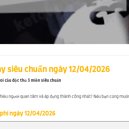
ay siêu chuẩn ngày 12/04/2026
oi cầu độc thủ 3 miền siêu chuẩn
hiều người quan tâm và áp dụng thành công nhất? Nếu bạn cũng muốn 
 phí ngày 12/04/2026