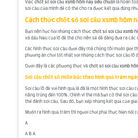
Việc
chốt số soi cầu xsmb hôm nay siêu chuẩn
là hoàn toà
soi cầu của mình để có thể cho ra được kết quả đúng nh
Cách thức chốt số soi cầu xsmb hôm n
Bạn nên học hỏi những cách thức
chốt số soi cầu xsmb h
và dấu hiệu của lô đề thế cho nên sẽ dễ dàng đưa ra các
Các hình thức soi cầu dưới đây mà chúng tôi muốn giới t
phương án chơi tốt nhất với những cách thức soi cầu lô đ
Dưới đây là các phương thức về
chốt số soi cầu xsmb hô
Soi cầu chốt số miền bắc theo hình quả trám ngà
Soi cầu lô đề với hình quả là đã là một hình thức soi cầ
năng trúng đến 100%. Chính vì thế mà bạn có thể soi cầu
thể đánh soi cầu. Sau đó, bạn xếp những kết quả của giả
Muốn ra hình quả trám thì người chơi phải thực hiện nối 
A
A B A