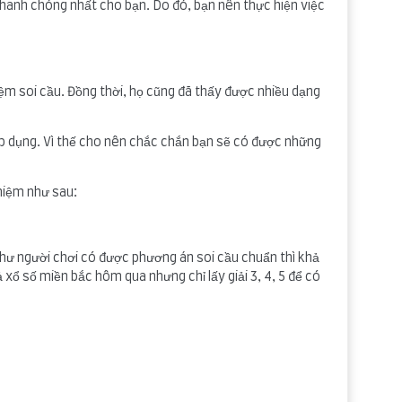
nhanh chóng nhất cho bạn. Do đó, bạn nên thực hiện việc
hiệm soi cầu. Đồng thời, họ cũng đã thấy được nhiều dạng
 áp dụng. Vì thế cho nên chắc chắn bạn sẽ có được những
ghiệm như sau:
 như người chơi có được phương án soi cầu chuẩn thì khả
xổ số miền bắc hôm qua nhưng chỉ lấy giải 3, 4, 5 để có