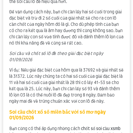
thể soi cầu lô đề hiệu quả hơn.
Để vận dụng cách này, bạn chỉ cần lấy hai số cuối trong giải
đặc biệt và trừ đi 2 số cuối của giải nhất sẽ cho ra con lô
cần chốt của ngày hôm đó là gì. Cho dù phép tính của bạn
có cho ra kết quả là âm hay dương thì cũng không sao. bạn
chỉ cần lấy con số vừa tính được đó và đánh thêm lô lộn của
nó thì khả năng đề về cũng sẽ rất cao.
Soi cầu và chốt số lô đề theo giải đặc biệt ngày
01/09/2026
Ví dụ: Nếu giải đặc biệt của hôm qua là 37692 và giải nhất sẽ
là 31372. Lúc này chúng ta có hai số cuối của giải đặc biệt là
11 và hai số cuối của giải nhất là 28 thì có lấy 41-53 sẽ cho
kết quả là 25. Lúc này, bạn chỉ cần lấy số 93 và đánh thêm
lô lộn 03 là có thể nuôi lô đề đẹp trong 8 ngày. Đảm bảo
ngày mai đề về trúng chuẩn xác với con lô đề này.
Soi cầu chốt xổ số miền bắc với số mơ ngày
01/09/2026
Bạn cũng có thể áp dụng những cách
chốt số soi cầu xsmb