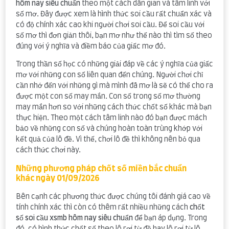
hôm nay siêu chuẩn
theo một cách dân gian và tâm linh với
số mơ. Đây được xem là hình thức soi cầu rất chuẩn xác và
có độ chính xác cao khi người chơi soi cầu. Để soi cầu với
số mơ thì đơn giản thôi, bạn mơ như thế nào thì tìm số theo
đúng với ý nghĩa và điềm báo của giấc mơ đó.
Trong thần số học có những giải đáp về các ý nghĩa của giấc
mơ với những con số liên quan đến chúng. Người chơi chỉ
cần nhớ đến với những gì mà mình đã mơ là sẽ có thể cho ra
được một con số may mắn. Con số trong số mơ thường
may mắn hơn so với những cách thức chốt số khác mà bạn
thực hiện. Theo một cách tâm linh nào đó bạn được mách
bảo về những con số và chúng hoàn toàn trùng khớp với
kết quả của lô đề. Vì thế, chơi lô đề thì không nên bỏ qua
cách thức chơi này.
Những phương pháp chốt số miền bắc chuẩn
khác ngày 01/09/2026
Bên cạnh các phương thức được chúng tôi đánh giá cao về
tính chính xác thì còn có thêm rất nhiều những cách
chốt
số soi cầu xsmb hôm nay siêu chuẩn
để bạn áp dụng. Trong