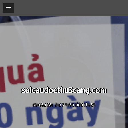
soicaudocthu3cang.com
soi cầu độc thủ 3 miền siêu chuẩn