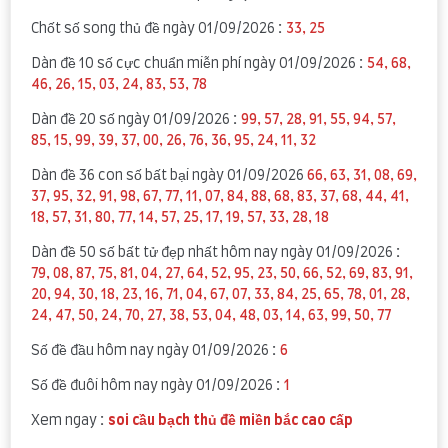
Chốt số song thủ đề ngày 01/09/2026 :
33, 25
Dàn đề 10 số cực chuẩn miễn phí ngày 01/09/2026 :
54, 68,
46, 26, 15, 03, 24, 83, 53, 78
Dàn đề 20 số ngày 01/09/2026 :
99, 57, 28, 91, 55, 94, 57,
85, 15, 99, 39, 37, 00, 26, 76, 36, 95, 24, 11, 32
Dàn đề 36 con số bất bại ngày 01/09/2026
66, 63, 31, 08, 69,
37, 95, 32, 91, 98, 67, 77, 11, 07, 84, 88, 68, 83, 37, 68, 44, 41,
18, 57, 31, 80, 77, 14, 57, 25, 17, 19, 57, 33, 28, 18
Dàn đề 50 số bất tử đẹp nhất hôm nay ngày 01/09/2026 :
79, 08, 87, 75, 81, 04, 27, 64, 52, 95, 23, 50, 66, 52, 69, 83, 91,
20, 94, 30, 18, 23, 16, 71, 04, 67, 07, 33, 84, 25, 65, 78, 01, 28,
24, 47, 50, 24, 70, 27, 38, 53, 04, 48, 03, 14, 63, 99, 50, 77
Số đề đầu hôm nay ngày 01/09/2026 :
6
Số đề đuôi hôm nay ngày 01/09/2026 :
1
Xem ngay :
soi cầu bạch thủ đề miền bắc cao cấp