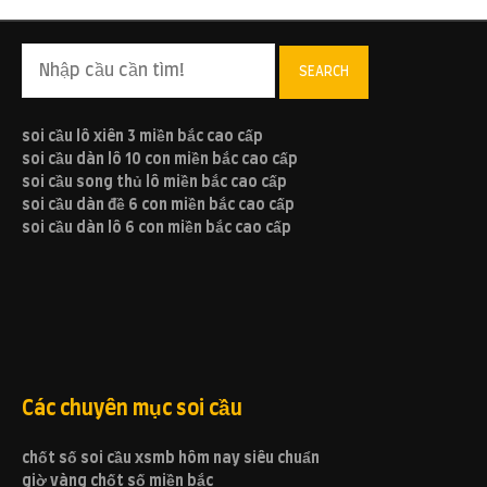
SEARCH
soi cầu lô xiên 3 miền bắc cao cấp
soi cầu dàn lô 10 con miền bắc cao cấp
soi cầu song thủ lô miền bắc cao cấp
soi cầu dàn đề 6 con miền bắc cao cấp
soi cầu dàn lô 6 con miền bắc cao cấp
Các chuyên mục soi cầu
chốt số soi cầu xsmb hôm nay siêu chuẩn
giờ vàng chốt số miền bắc