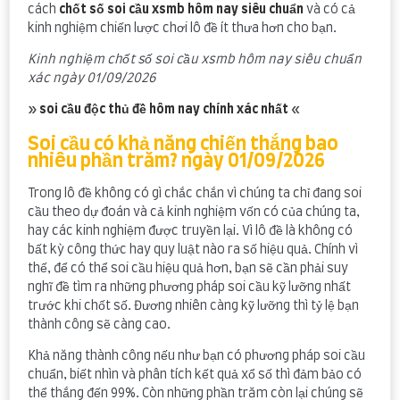
cách
chốt số soi cầu xsmb hôm nay siêu chuẩn
và có cả
kinh nghiệm chiến lược chơi lô đề ít thưa hơn cho bạn.
Kinh nghiệm chốt số soi cầu xsmb hôm nay siêu chuẩn
xác ngày 01/09/2026
»
soi cầu độc thủ đề hôm nay chính xác nhất
«
Soi cầu có khả năng chiến thắng bao
nhiêu phần trăm? ngày 01/09/2026
Trong lô đề không có gì chắc chắn vì chúng ta chỉ đang soi
cầu theo dự đoán và cả kinh nghiệm vốn có của chúng ta,
hay các kinh nghiệm được truyền lại. Vì lô đề là không có
bất kỳ công thức hay quy luật nào ra số hiệu quả. Chính vì
thế, để có thể soi cầu hiệu quả hơn, bạn sẽ cần phải suy
nghĩ đề tìm ra những phương pháp soi cầu kỹ lưỡng nhất
trước khi chốt số. Đương nhiên càng kỹ lưỡng thì tỷ lệ bạn
thành công sẽ càng cao.
Khả năng thành công nếu như bạn có phương pháp soi cầu
chuẩn, biết nhìn và phân tích kết quả xổ số thì đảm bảo có
thể thắng đến 99%. Còn những phần trăm còn lại chúng sẽ