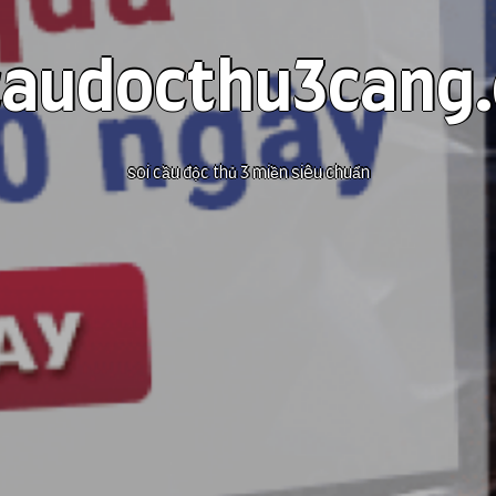
caudocthu3cang
soi cầu độc thủ 3 miền siêu chuẩn