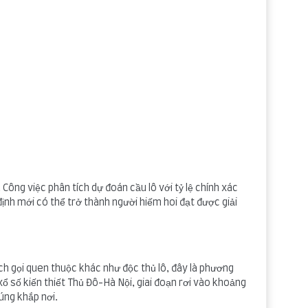
. Công việc phân tích dự đoán cầu lô với tỷ lệ chính xác
ịnh mới có thể trở thành người hiếm hoi đạt được giải
ch gọi quen thuộc khác như độc thủ lô, đây là phương
ổ số kiến thiết Thủ Đô-Hà Nội, giai đoạn rơi vào khoảng
úng khắp nơi.