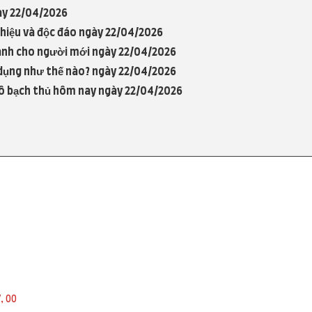
gày 22/04/2026
 hiệu và độc đáo ngày 22/04/2026
dành cho người mới ngày 22/04/2026
 dụng như thế nào? ngày 22/04/2026
 lô bạch thủ hôm nay ngày 22/04/2026
, 00