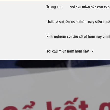
Trang chủ
soi cầu miền bắc cao cấp
chốt số soi cầu xsmb hôm nay siêu chu
kinh nghiệm soi cầu xổ số hôm nay chín
soi cầu miền nam hôm nay