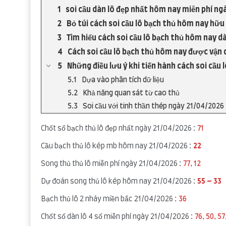
soi cầu dàn lô đẹp nhất hôm nay miễn phí ng
Bỏ túi cách soi cầu lô bạch thủ hôm nay hữu
Tìm hiểu cách soi cầu lô bạch thủ hôm nay 
Cách soi cầu lô bạch thủ hôm nay được vận
Những điều lưu ý khi tiến hành cách soi cầu
Dựa vào phân tích dữ liệu
Khả năng quan sát từ cao thủ
Soi cầu với tinh thần thép ngày 21/04/2026
Chốt số bạch thủ lô đẹp nhất ngày 21/04/2026 :
71
Cầu bạch thủ lô kép mb hôm nay 21/04/2026 :
22
Song thủ thủ lô miễn phí ngày 21/04/2026 :
77, 12
Dự đoán song thủ lô kép hôm nay 21/04/2026 :
55 – 33
Bạch thủ lô 2 nháy miền bắc 21/04/2026 :
36
Chốt số dàn lô 4 số miễn phí ngày 21/04/2026 :
76, 50, 57