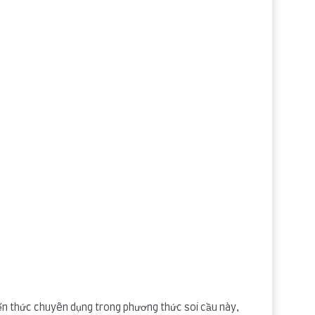
 kiến thức chuyên dụng trong phương thức soi cầu này,