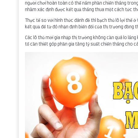
người chơi hoàn toàn có thể nắm phần chiến thắng trong 
nhằm xác định được kết quả thắng thua một cách tức thờ
Thực tế so với hình thức đánh đề thì bạch thủ lô lợi thế
kết quả để từ đó nhận định biến đổi của thị trường đồng t
Các lô thủ mới gia nhập thị trường không cần quá lo lắn
tố cần thiết góp phần gia tăng tỷ suất chiến thắng cho c