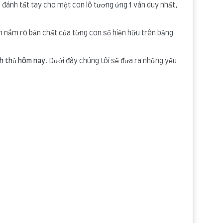
 đánh tất tay cho một con lô tương ứng 1 ván duy nhất,
uôn nắm rõ bản chất của từng con số hiện hữu trên bảng
ch thủ hôm nay
. Dưới đây chúng tôi sẽ đưa ra những yếu