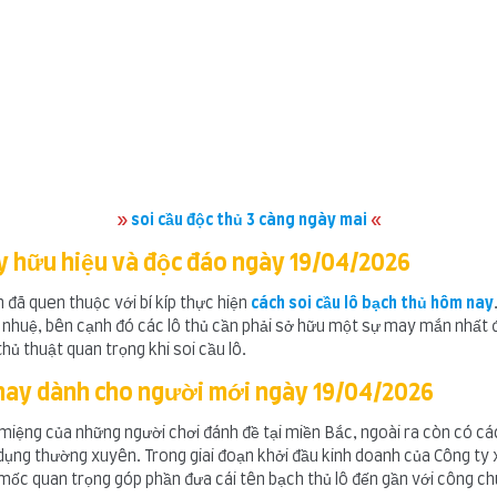
»
soi cầu độc thủ 3 càng ngày mai
«
ay hữu hiệu và độc đáo ngày 19/04/2026
 đã quen thuộc với bí kíp thực hiện
cách soi cầu lô bạch thủ hôm nay
nh nhuệ, bên cạnh đó các lô thủ cần phải sở hữu một sự may mắn nhất đ
thủ thuật quan trọng khi soi cầu lô.
m nay dành cho người mới ngày 19/04/2026
miệng của những người chơi đánh đề tại miền Bắc, ngoài ra còn có cá
ụng thường xuyên. Trong giai đoạn khởi đầu kinh doanh của Công ty x
mốc quan trọng góp phần đưa cái tên bạch thủ lô đến gần với công ch