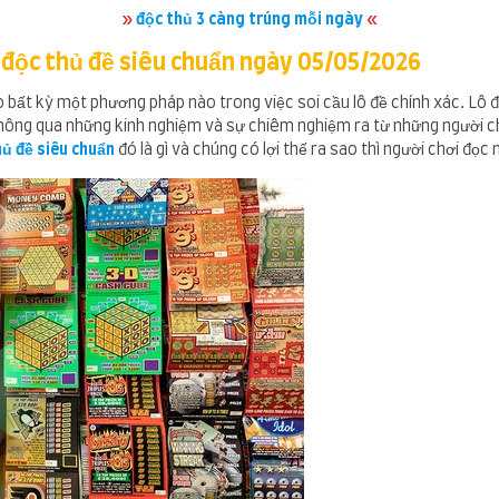
»
độc thủ 3 càng trúng mỗi ngày
«
u độc thủ đề siêu chuẩn ngày 05/05/2026
bất kỳ một phương pháp nào trong việc soi cầu lô đề chính xác. Lô đ
 thông qua những kinh nghiệm và sự chiêm nghiệm ra từ những người c
hủ đề siêu chuẩn
đó là gì và chúng có lợi thế ra sao thì người chơi đọc