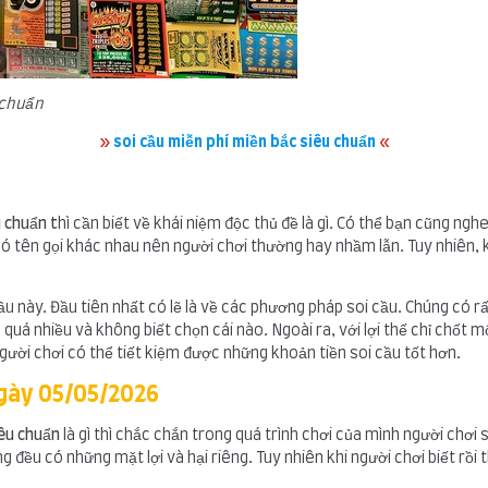
 chuẩn
»
soi cầu miễn phí miền bắc siêu chuẩn
«
u chuẩn t
hì cần biết về khái niệm độc thủ đề là gì. Có thể bạn cũng nghe
ó tên gọi khác nhau nên người chơi thường hay nhầm lẫn. Tuy nhiên, kh
cầu này. Đầu tiên nhất có lẽ là về các phương pháp soi cầu. Chúng có 
quá nhiều và không biết chọn cái nào. Ngoài ra, với lợi thế chỉ chốt 
gười chơi có thể tiết kiệm được những khoản tiền soi cầu tốt hơn.
ngày 05/05/2026
iêu chuẩn
là gì thì chắc chắn trong quá trình chơi của mình người chơ
g đều có những mặt lợi và hại riêng. Tuy nhiên khi người chơi biết rồ