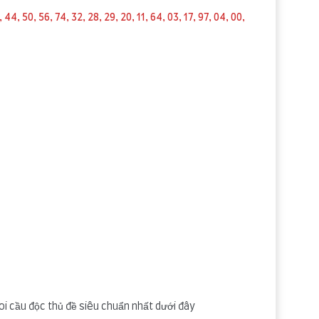
, 44, 50, 56, 74, 32, 28, 29, 20, 11, 64, 03, 17, 97, 04, 00,
oi cầu độc thủ đề siêu chuẩn nhất dưới đây