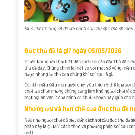
Mẹo chốt trúng số đề với cách soi cầu độc thủ đề siêu
Độc thủ đề là gì? ngày 05/05/2026
Trước khi người chơi biết đến
cách soi cầu độc thủ đề siê
thủ đề đấy. Chúng chính là một và với một số vùng miền c
được những lợi thế của chúng khi soi cầu là gì.
Có rất nhiều điều mà người chơi yêu thích ở thể loại soi 
chơi lựa chọn nhưng chúng cũng làm khó người chơi vì có 
một nguồn vốn ít của mình để chơi. Khoản này giúp cho n
Những ưu và hạn chế của độc thủ đề 
Nếu như người chơi đã biết đến
cách soi cầu độc thủ đề s
pháp này là gì. Mỗi cách thức và phương pháp soi cầu cũn
nhất.