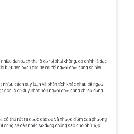
 nhiều đến bạch thủ lô đề rồi phải không, đó chính là độc
i biết đến bạch thủ đề rồi thì người chơi cũng sẽ hiểu
rất nhiều cách suy luận và phân tích khác nhau đê người
một con lô đề duy nhất nên người chơi cũng chỉ sử dụng
i sẽ có thể rút ra được các ưu và nhược điểm của phương
i thì cũng sẽ cân nhắc sử dụng chúng sao cho phù hợp