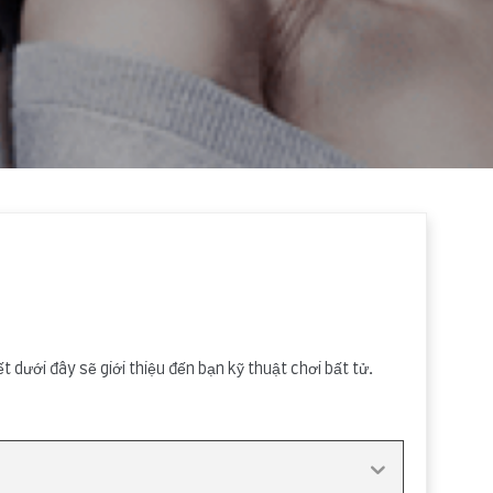
ết dưới đây sẽ giới thiệu đến bạn kỹ thuật chơi bất tử.