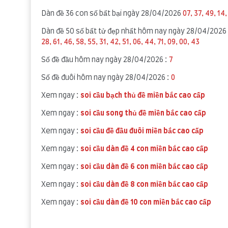
Dàn đề 36 con số bất bại ngày 28/04/2026
07, 37, 49, 14,
Dàn đề 50 số bất tử đẹp nhất hôm nay ngày 28/04/2026
28, 61, 46, 58, 55, 31, 42, 51, 06, 44, 71, 09, 00, 43
Số đề đầu hôm nay ngày 28/04/2026 :
7
Số đề đuôi hôm nay ngày 28/04/2026 :
0
Xem ngay :
soi cầu bạch thủ đề miền bắc cao cấp
Xem ngay :
soi cầu song thủ đề miền bắc cao cấp
Xem ngay :
soi cầu đề đầu đuôi miền bắc cao cấp
Xem ngay :
soi cầu dàn đề 4 con miền bắc cao cấp
Xem ngay :
soi cầu dàn đề 6 con miền bắc cao cấp
Xem ngay :
soi cầu dàn đề 8 con miền bắc cao cấp
Xem ngay :
soi cầu dàn đề 10 con miền bắc cao cấp