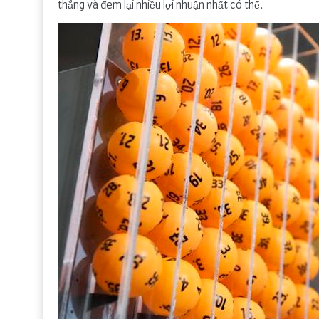
thắng và đem lại nhiều lợi nhuận nhất có thể.