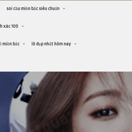
soi cầu miền bắc siêu chuẩn
nh xác 100
ố miền bắc
lô đẹp nhất hôm nay