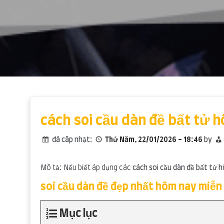
Skip
to
content
cách soi cầu dàn đề bất tử 
đã câp nhật:
Thứ Năm, 22/01/2026 - 18:46
by
Mô tả: Nếu biết áp dụng các
cách soi cầu dàn đề bất tử 
soi cầu dàn đề đẹp nhất hôm nay miễn
Mục lục