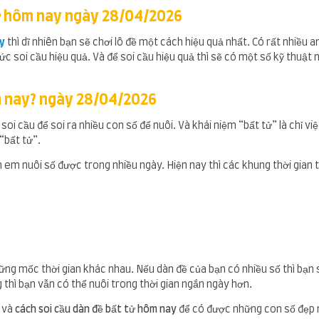
tử hôm nay ngày 28/04/2026
ay
thì dĩ nhiên bạn sẽ chơi lô đề một cách hiệu quả nhất. Có rất nhiều 
 soi cầu hiệu quả. Và để soi cầu hiệu quả thì sẽ có một số kỹ thuật n
ôm nay? ngày 28/04/2026
soi cầu để soi ra nhiều con số để nuôi. Và khái niệm “bất tử” là chỉ 
 “bất tử”.
nh em nuôi số được trong nhiều ngày. Hiện nay thì các khung thời gian 
hững mốc thời gian khác nhau. Nếu dàn đề của bạn có nhiều số thì bạn
 thì bạn vẫn có thể nuôi trong thời gian ngắn ngày hơn.
t và
cách soi cầu dàn đề bất tử hôm nay
để có được những con số đẹp nh