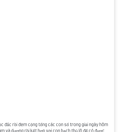
ộc đắc rồi đem cộng tổng các con số trong giải ngày hôm
âm và dương rồi kết hợp với con bạch thủ lô để có được