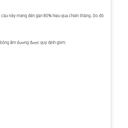
oi cầu này mang đến gần 80% hiệu quả chiến thắng. Do đó
à bóng âm dương được quy định gồm: