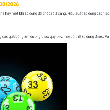
/08/2026
khá hay một khi áp dụng để chốt số 3 càng. Hiệu suất áp dụng cách s
:
òng các quả bóng âm dương theo quy ước mới có thể áp dụng được. V