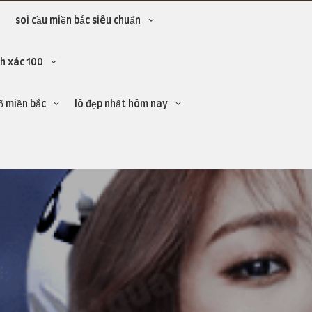
soi cầu miền bắc siêu chuẩn
nh xác 100
ố miền bắc
lô đẹp nhất hôm nay