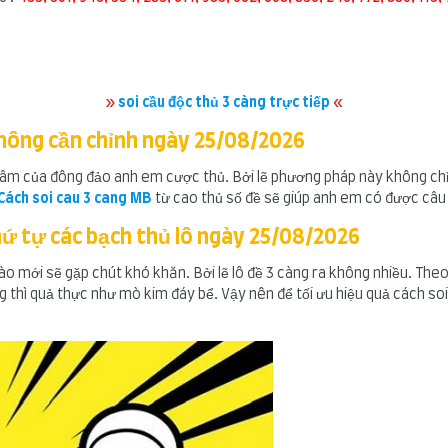
»
soi cầu độc thủ 3 càng trực tiếp
«
không cần chỉnh ngày 25/08/2026
âm của đông đảo anh em cược thủ. Bởi lẽ phương pháp này không chỉ 
Cách soi cau 3 cang MB
từ cao thủ số đề sẽ giúp anh em có được câu t
hứ tự các bạch thủ lô ngày 25/08/2026
o mới sẽ gặp chút khó khăn. Bởi lẽ lô đề 3 càng ra không nhiều. Theo t
ng thì quả thực như mò kim đáy bể. Vậy nên để tối ưu hiệu quả cách so