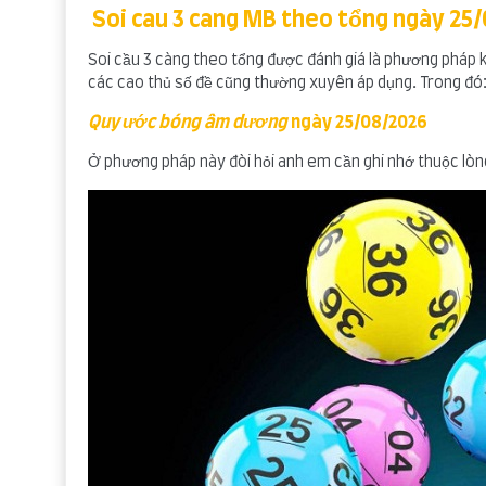
Soi cau 3 cang MB theo tổng ngày 25
Soi cầu 3 càng theo tổng được đánh giá là phương pháp 
các cao thủ số đề cũng thường xuyên áp dụng. Trong đó
Quy ước bóng âm dương
ngày 25/08/2026
Ở phương pháp này đòi hỏi anh em cần ghi nhớ thuộc l