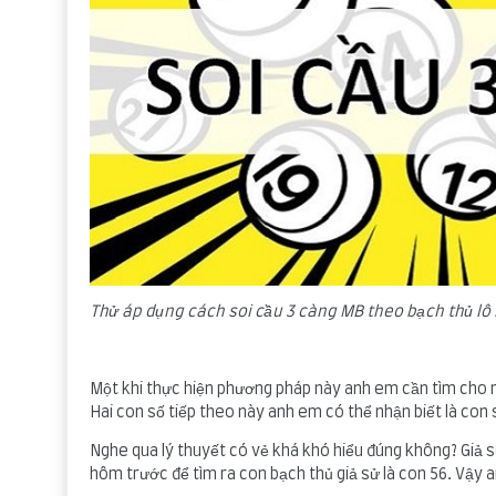
Thử áp dụng cách soi cầu 3 càng MB theo bạch thủ lô
Một khi thực hiện phương pháp này anh em cần tìm cho mì
Hai con số tiếp theo này anh em có thể nhận biết là con
Nghe qua lý thuyết có vẻ khá khó hiểu đúng không? Giả s
hôm trước để tìm ra con bạch thủ giả sử là con 56. Vậy