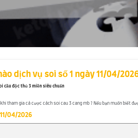
hào dịch vụ soi số 1 ngày 11/04/202
oi cầu độc thủ 3 miền siêu chuẩn
hi tham gia cá cược cách soi cau 3 cang mb ? Nếu bạn muốn biết đượ
 11/04/2026