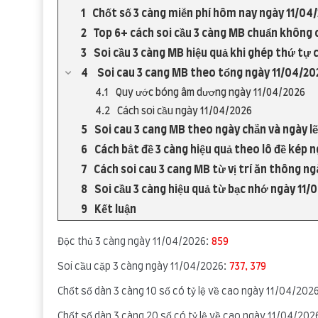
Chốt số 3 càng miễn phí hôm nay ngày 11/04
Top 6+ cách soi cầu 3 càng MB chuẩn không 
Soi cầu 3 càng MB hiệu quả khi ghép thứ tự 
Soi cau 3 cang MB theo tổng ngày 11/04/20
Quy ước bóng âm dương ngày 11/04/2026
Cách soi cầu ngày 11/04/2026
Soi cau 3 cang MB theo ngày chẵn và ngày l
Cách bắt đề 3 càng hiệu quả theo lô đề kép 
Cách soi cau 3 cang MB từ vị trí ăn thông n
Soi cầu 3 càng hiệu quả từ bạc nhớ ngày 11/
Kết luận
Độc thủ 3 càng ngày 11/04/2026:
859
Soi cầu cặp 3 càng ngày 11/04/2026:
737, 379
Chốt số dàn 3 càng 10 số có tỷ lệ về cao ngày 11/04/2026
Chốt số dàn 3 càng 20 số có tỷ lệ về cao ngày 11/04/202