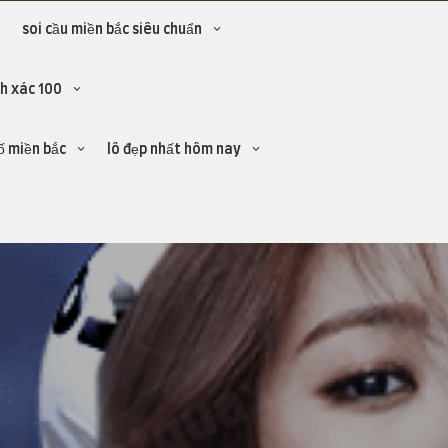
soi cầu miền bắc siêu chuẩn
nh xác 100
ố miền bắc
lô đẹp nhất hôm nay