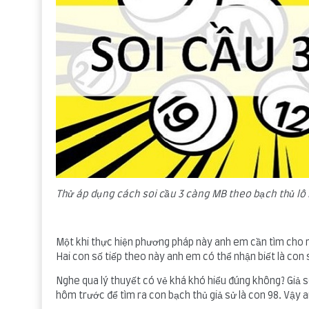
Thử áp dụng cách soi cầu 3 càng MB theo bạch thủ lô
Một khi thực hiện phương pháp này anh em cần tìm cho mì
Hai con số tiếp theo này anh em có thể nhận biết là con
Nghe qua lý thuyết có vẻ khá khó hiểu đúng không? Giả s
hôm trước để tìm ra con bạch thủ giả sử là con 98. Vậy