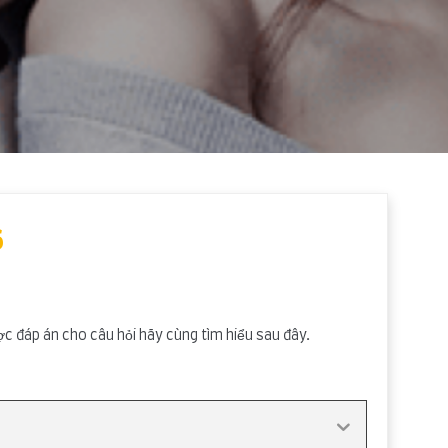
6
c đáp án cho câu hỏi hãy cùng tìm hiểu sau đây.