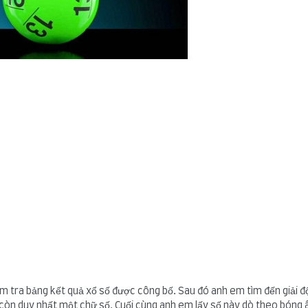
 tra bảng kết quả xổ số được công bố. Sau đó anh em tìm đến giải đ
ỉ còn duy nhất một chữ số. Cuối cùng anh em lấy số này dò theo bóng 