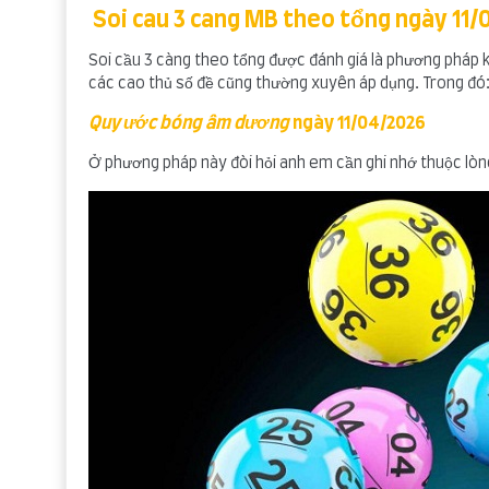
Soi cau 3 cang MB theo tổng ngày 11/
Soi cầu 3 càng theo tổng được đánh giá là phương pháp 
các cao thủ số đề cũng thường xuyên áp dụng. Trong đó
Quy ước bóng âm dương
ngày 11/04/2026
Ở phương pháp này đòi hỏi anh em cần ghi nhớ thuộc l