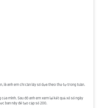
, là anh em chỉ cần lấy số dựa theo thứ tự trong tuần.
g của mình. Sau đó anh em xem lại kết quả xổ số ngày
ợc ban nãy để tạo cặp số 200.