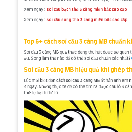
Xem ngay :
soi cầu bạch thủ 3 càng miền bắc cao cấp
Xem ngay :
soi cầu song thủ 3 càng miền bắc cao cấp
Top 6+ cách soi cầu 3 càng MB chuẩn 
Soi cầu 3 càng MB
quả thực đang thu hút được sự quan t
ưu. Song làm thế nào để có thể soi cầu chuẩn xác nhất?
Soi cầu 3 càng MB hiệu quả khi ghép t
Lúc mới biết đến
cách
soi cau 3 cang MB
ắt hẳn anh em nà
4 ngày. Nhưng thực tế để có thể tìm ra được cầu lô 3 cà
thứ tự bạch thủ lô.