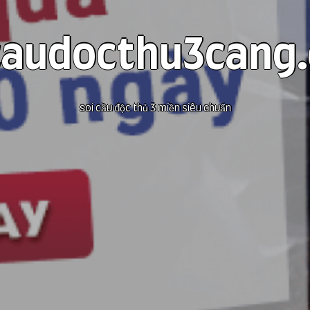
caudocthu3cang
soi cầu độc thủ 3 miền siêu chuẩn