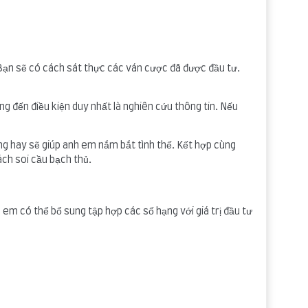
 Bạn sẽ có cách sát thực các ván cược đã được đầu tư.
ọng đến điều kiện duy nhất là nghiên cứu thông tin. Nếu
ng hay sẽ giúp anh em nắm bắt tình thế. Kết hợp cùng
ách soi cầu bạch thủ.
h em có thể bổ sung tập hợp các số hạng với giá trị đầu tư