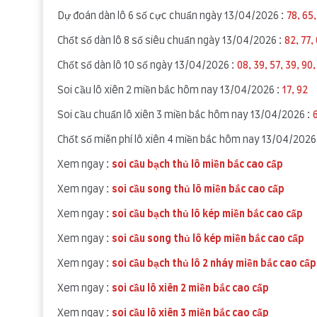
Dự đoán dàn lô 6 số cực chuẩn ngày 13/04/2026 :
78, 65,
Chốt số dàn lô 8 số siêu chuẩn ngày 13/04/2026 :
82, 77,
Chốt số dàn lô 10 số ngày 13/04/2026 :
08, 39, 57, 39, 90,
Soi cầu lô xiên 2 miền bắc hôm nay 13/04/2026 :
17, 92
Soi cầu chuẩn lô xiên 3 miền bắc hôm nay 13/04/2026 :
Chốt số miễn phí lô xiên 4 miền bắc hôm nay 13/04/2026
Xem ngay :
soi cầu bạch thủ lô miền bắc cao cấp
Xem ngay :
soi cầu song thủ lô miền bắc cao cấp
Xem ngay :
soi cầu bạch thủ lô kép miền bắc cao cấp
Xem ngay :
soi cầu song thủ lô kép miền bắc cao cấp
Xem ngay :
soi cầu bạch thủ lô 2 nháy miền bắc cao cấp
Xem ngay :
soi cầu lô xiên 2 miền bắc cao cấp
Xem ngay :
soi cầu lô xiên 3 miền bắc cao cấp